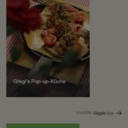
Gregi's Pop-up-Küche
Giggle
.tips
UNSERE