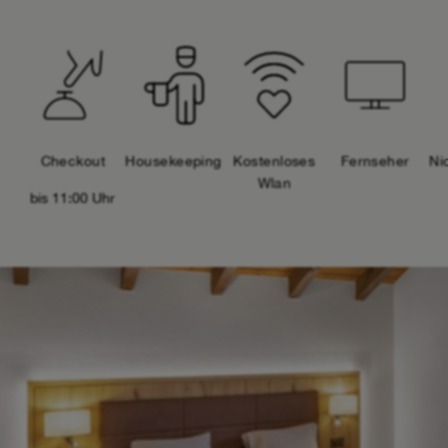
Checkout
Housekeeping
Kostenloses
Fernseher
Ni
Wlan
bis 11:00 Uhr